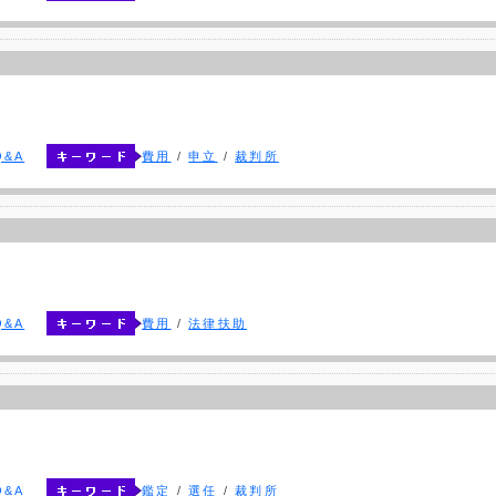
&A
費用
/
申立
/
裁判所
&A
費用
/
法律扶助
&A
鑑定
/
選任
/
裁判所