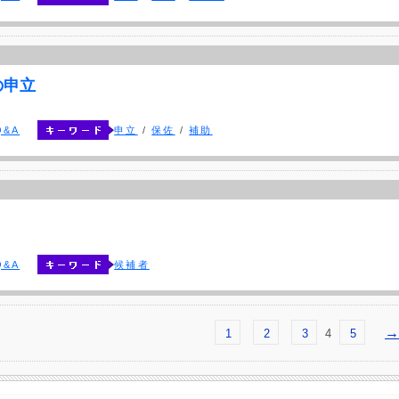
の申立
&A
申立
/
保佐
/
補助
&A
候補者
→
1
2
3
4
5