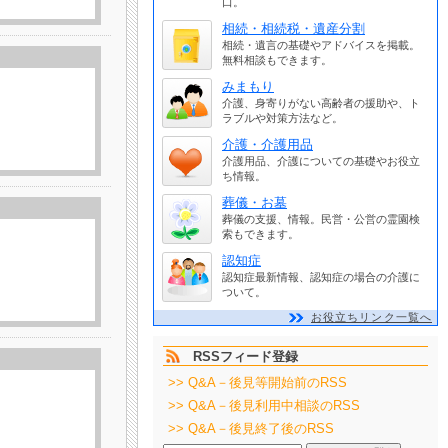
口。
相続・相続税・遺産分割
相続・遺言の基礎やアドバイスを掲載。
無料相談もできます。
みまもり
介護、身寄りがない高齢者の援助や、ト
ラブルや対策方法など。
介護・介護用品
介護用品、介護についての基礎やお役立
ち情報。
葬儀・お墓
葬儀の支援、情報。民営・公営の霊園検
索もできます。
認知症
認知症最新情報、認知症の場合の介護に
ついて。
お役立ちリンク一覧へ
RSSフィード登録
>> Q&A－後見等開始前のRSS
>> Q&A－後見利用中相談のRSS
>> Q&A－後見終了後のRSS