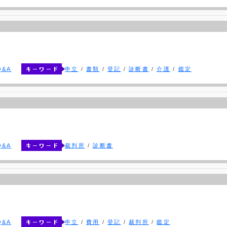
&A
申立
/
書類
/
登記
/
診断書
/
介護
/
鑑定
&A
裁判所
/
診断書
&A
申立
/
費用
/
登記
/
裁判所
/
鑑定