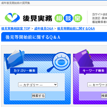
成年後見開始前の質問集
後見実務相談室 TOP
>
成年後見Q&A
>
後見等開始前に関するQ&A