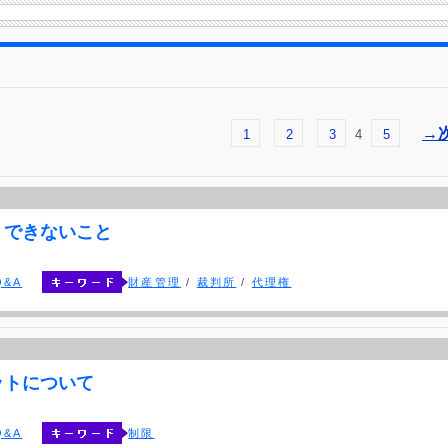
→
1
2
3
4
5
、できないこと
&A
財産管理
/
裁判所
/
代理権
ットについて
&A
制限