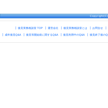
Copyright(
後見実務相談室 TOP
運営会社
後見実務相談室とは
お問合せ
成年後見Q&A
後見等開始前に関するQ&A
後見利用中のQ&A
後見終了後のQ