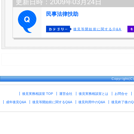
更新日時：2009年03月24日
民事法律扶助
後見等開始前に関するQ&A
Copyright(
後見実務相談室 TOP
運営会社
後見実務相談室とは
お問合せ
成年後見Q&A
後見等開始前に関するQ&A
後見利用中のQ&A
後見終了後のQ