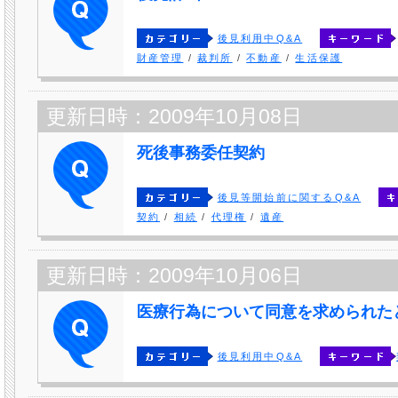
後見利用中Q&A
財産管理
/
裁判所
/
不動産
/
生活保護
更新日時：2009年10月08日
死後事務委任契約
後見等開始前に関するQ&A
契約
/
相続
/
代理権
/
遺産
更新日時：2009年10月06日
医療行為について同意を求められた
後見利用中Q&A