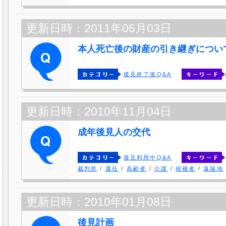
更新日時：2011年06月03日
本人死亡後の財産の引き継ぎについ
後見終了後Q&A
更新日時：2010年11月04日
成年後見人の交代
後見利用中Q&A
裁判所
/
選任
/
高齢者
/
介護
/
候補者
/
遠隔地
更新日時：2010年01月08日
後見計画