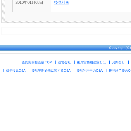
2010年01月08日
後見計画
Copyright(
後見実務相談室 TOP
運営会社
後見実務相談室とは
お問合せ
成年後見Q&A
後見等開始前に関するQ&A
後見利用中のQ&A
後見終了後のQ