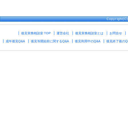
Copyright(
後見実務相談室 TOP
運営会社
後見実務相談室とは
お問合せ
成年後見Q&A
後見等開始前に関するQ&A
後見利用中のQ&A
後見終了後のQ