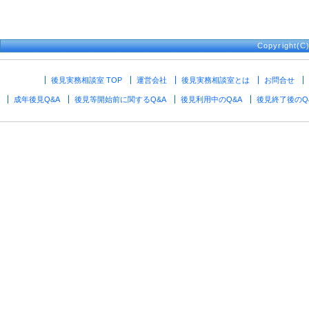
Copyright(
後見実務相談室 TOP
運営会社
後見実務相談室とは
お問合せ
成年後見Q&A
後見等開始前に関するQ&A
後見利用中のQ&A
後見終了後のQ