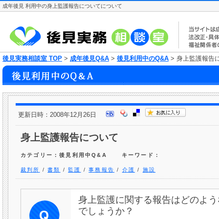
成年後見 利用中の身上監護報告についてについて
後見実務相談室 TOP
>
成年後見Q&A
>
後見利用中のQ&A
> 身上監護報告
更新日時：2008年12月26日
身上監護報告について
カテゴリー：後見利用中Q&A
キーワード：
裁判所
/
書類
/
監護
/
事務報告
/
介護
/
施設
身上監護に関する報告はどのよう
でしょうか？