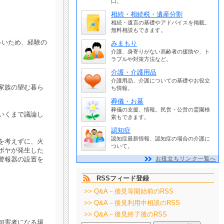
口。
相続・相続税・遺産分割
相続・遺言の基礎やアドバイスを掲載。
無料相談もできます。
多いため、経験の
みまもり
介護、身寄りがない高齢者の援助や、ト
ラブルや対策方法など。
介護・介護用品
介護用品、介護についての基礎やお役立
家族の望む暮ら
ち情報。
葬儀・お墓
葬儀の支援、情報。民営・公営の霊園検
いくまで議論し
索もできます。
認知症
認知症最新情報、認知症の場合の介護に
を考えずに、火
ついて。
ボヤが発生した
警報器の設置を
お役立ちリンク一覧へ
RSSフィード登録
>> Q&A－後見等開始前のRSS
>> Q&A－後見利用中相談のRSS
>> Q&A－後見終了後のRSS
加害者になる場