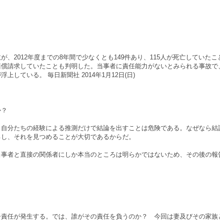
2012年度までの8年間で少なくとも149件あり、115人が死亡していた
賠償請求していたことも判明した。当事者に責任能力がないとみられる事故で
ている。 毎日新聞社 2014年1月12日(日)
か？
、自分たちの経験による推測だけで結論を出すことは危険である。なぜなら結
るし、それを見つめることが大切であるからだ。
当事者と直接の関係者にしか本当のところは明らかではないため、その後の報
督責任が発生する。では、誰がその責任を負うのか？ 今回は妻及びその家族