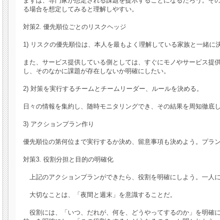
まずは、専門家が想定される課題を提示することになるだろう。そ
る場合を想定してみると理解しやすい。
対策2. 優先順位ごとのリスクヘッジ
1) リスクの優先順位は、本人を最もよく理解している家族と一緒
また、サービス提供している側としては、すぐにモノやサービス提
し、そのなかに課題が存在しないか明確にしたい。
2) 対策を実行するチームとチームリーダー、ルールを決める。
日々の情報を集約し、随時モニタリングでき、その結果を周知徹底
3) アクションプラン作り
優先順位の第何位まで実行するか決め、留意事項も決めよう。プラ
対策3. 役割分担と目的の明確化
上記のアクションプランができたら、役割を明確にしよう。一人に
大切なことは、「夜間と週末」を意識することだ。
役割には、「いつ、だれが、何を、どうやってするのか」を明確に