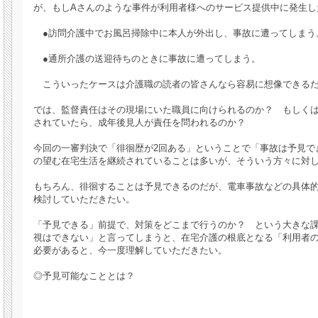
が、もしAさんのような事件が利用者様へのサービス提供中に発生し
●訪問介護中でお風呂掃除中に本人が外出し、事故に遭ってしまう
●通所介護の送迎待ちのときに事故に遭ってしまう。
こういったケースは介護職の読者の皆さんなら容易に想像できる
では、監督責任はその現場にいた職員に向けられるのか？ もしく
されていたら、成年後見人が責任を問われるのか？
今回の一審判決で「徘徊歴が2回ある」ということで「事故は予見で
の望む在宅生活を継続されていることは多いが、そういう方々に対
もちろん、徘徊することは予見できるのだが、電車事故などの具体
検討していただきたい。
「予見できる」前提で、対策をどこまで行うのか？ という大きな課
視はできない」と言ってしまうと、在宅介護の根底となる「利用者の
必要があると、今一度理解していただきたい。
◎予見可能なこととは？