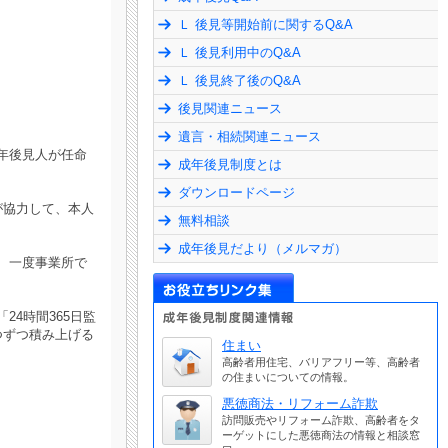
Ｌ 後見等開始前に関するQ&A
Ｌ 後見利用中のQ&A
Ｌ 後見終了後のQ&A
後見関連ニュース
遺言・相続関連ニュース
年後見人が任命
成年後見制度とは
ダウンロードページ
が協力して、本人
無料相談
成年後見だより（メルマガ）
、一度事業所で
4時間365日監
つずつ積み上げる
住まい
高齢者用住宅、バリアフリー等、高齢者
の住まいについての情報。
悪徳商法・リフォーム詐欺
訪問販売やリフォーム詐欺、高齢者をタ
ーゲットにした悪徳商法の情報と相談窓