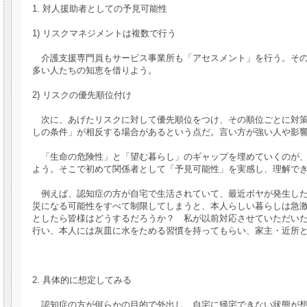
1. 対人援助者としての予見可能性
1) リスクマネジメントは複数で行う
介護支援専門員もサービス事業所も「アセスメント」を行う。その
多い人たちの知恵を借りよう。
2) リスクの優先順位付け
次に、あげたリスクに対して優先順位をつけ、その順位ごとに対策
しの条件」が相反する場合があるという点だ。言い方が強い人や影
「生命の危険性」と「望む暮らし」のギャップを埋めていくのが、
よう。そこで初めて関係者として「予見可能性」を実感し、理解で
例えば、認知症の方が自宅で生活されていて、最近ボヤが発生した
災になる可能性をすべて制限してしまうと、本人らしい暮らしは急
としたら皆様はどうするだろうか？ 私が以前対応させていただい
行い、本人には灰皿に水をためる習慣を持ってもらい、家主・近所
2. 具体的に想定してみる
認知症の方が何らかの目的で外出し、自宅に帰宅できない状態が想