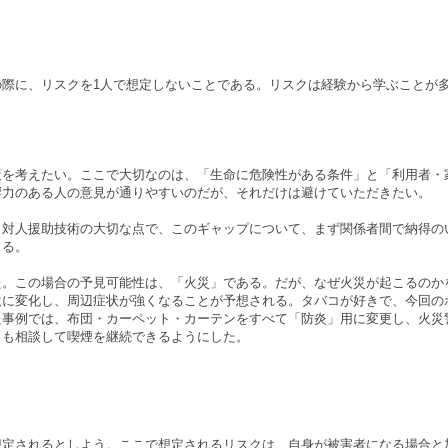
際に、リスクを1人で想定しないことである。リスクは経験から学ぶことが
を考えたい。ここで大切なのは、「生命に危険性がある条件」と「利用者・
響力のある人の意見が通りやすいのだが、それだけは避けていただきたい。
対人援助技術の大切な点で、このギャップについて、まず関係者間で納得の
きる。
。この場合の予見可能性は、「火災」である。だが、なぜ火災が起こるのか
激に変化し、周辺症状が強くなることが予想される。タバコが好きで、今回の
た事例では、布団・カーペット・カーテンをすべて「防炎」用に変更し、火災
とも相談して喫煙を継続できるようにした。
定されるとしよう。ここで想定されるリスクは、自身が被害者になる場合と