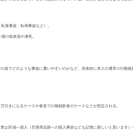
、転落事故、転倒事故など）。
冬場の低体温や凍死。
どの道でどのような事故に遭いやすいのかなど、具体的に本人の通常の行動範
に万引きになるケースや食堂での無銭飲食のケースなどが想定される。
り禁止区域へ侵入（空港滑走路への侵入事故なども記憶に新しいと思います）