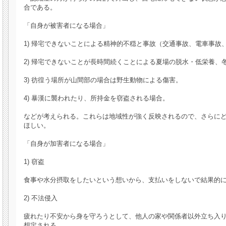
合である。
「自身が被害者になる場合」
1) 帰宅できないことによる精神的不穏と事故（交通事故、電車事故
2) 帰宅できないことが長時間続くことによる夏場の脱水・低栄養、
3) 彷徨う場所が山間部の場合は野生動物による傷害。
4) 暴漢に襲われたり、所持金を窃盗される場合。
などが考えられる。これらは地域性が強く反映されるので、さらに
ほしい。
「自身が加害者になる場合」
1) 窃盗
食事や水分摂取をしたいという想いから、支払いをしないで結果的
2) 不法侵入
疲れたり不安から身を守ろうとして、他人の家や関係者以外立ち入
想定される。