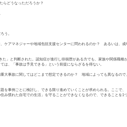
たらどうなっただろうか？
。
だろう。
は、ケアマネジャーや地域包括支援センターに問われるのか？ あるいは、成
きた」と判断された。認知症が進行し徘徊歴がある方でも、家族や関係職種
しては、「事故は予見できる」という前提にならざるを得ない。
的重大事故に関してはどこまで想定できるのか？ 地域によっても異なるので
題を事例ごとに検討し、できる限り進めていくことが求められる。ここで、「2
住み慣れた自宅での生活」を守ることができなくなるので、できることを1