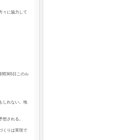
方々に協力して
間365日このル
もしれない。地
予想される。
づくりは実現で