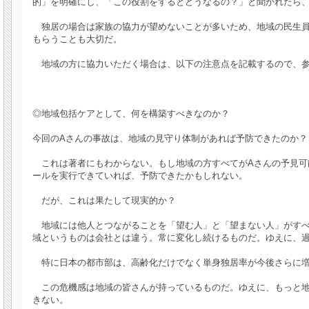
的」を明確にし、「この役割をするとどうなるの？」と聞かれたら
独居の場合は家族の協力が望めないことが多いため、地域の民生員
もらうことも大切だ。
地域の方に協力いただく場合は、以下の注意点を記載するので、参
◎地域包括ケアとして、何を構築すべきなのか？
今回のAさんの事故は、地域の見守り体制があれば予防できたのか？
これは著者にもわからない。もし地域の方すべてがAさんの予見可能
ールを実行できていれば、予防できたかもしれない。
だが、これは果たして現実的か？
地域には他人とつながることを「望む人」と「望まない人」がすべ
域というものは会社とは違う。常に変化し続けるものだ。ゆえに、
特に日本の都市部は、高齢化だけでなく単身独居率が今後さらに増
この危機感は地域の皆さんが持っているものだ。ゆえに、もっと地
きない。