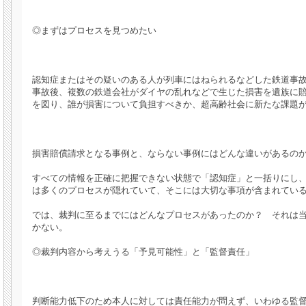
◎まずはプロセスを見つめたい
認知症またはその疑いのある人が列車にはねられるなどした鉄道事故が、
事故後、複数の鉄道会社がダイヤの乱れなどで生じた損害を遺族に
を図り、誰が損害について負担すべきか、超高齢社会に新たな課題が浮上し
損害賠償請求となる事例と、ならない事例にはどんな違いがあるの
すべての情報を正確に把握できない状態で「認知症」と一括りにし
は多くのプロセスが隠れていて、そこには大切な事項が含まれてい
では、裁判に至るまでにはどんなプロセスがあったのか？ それは
かない。
◎裁判内容から考えうる「予見可能性」と「監督責任」
判断能力低下のため本人に対しては責任能力が問えず、いわゆる監