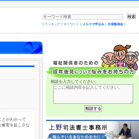
ランキング
キーワード
メルマガ申込み
出張勉強会
相談を入力してください。
ことがわかって
な被害を起こさな