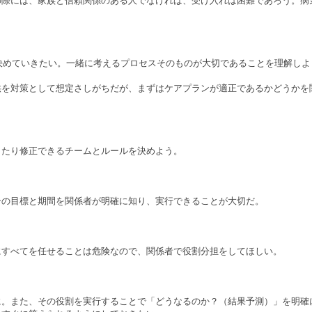
の際には、家族と信頼関係のある人でなければ、受け入れは困難であろう。病
に決めていきたい。一緒に考えるプロセスそのものが大切であることを理解しよ
供を対策として想定さしがちだが、まずはケアプランが適正であるかどうかを
したり修正できるチームとルールを決めよう。
ンの目標と期間を関係者が明確に知り、実行できることが大切だ。
すべてを任せることは危険なので、関係者で役割分担をしてほしい。
。また、その役割を実行することで「どうなるのか？（結果予測）」を明確