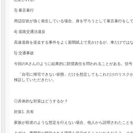
3) 暴言暴行
周辺症状が強く発生している場合、身を守ろうとして暴言暴行をし
4) 道路交通法違反
高速道路を逆走する事件をよく新聞紙上で見かけるが、車だけでは
5) 交通事故
今回のAさんのように結果的に賠償責任を問われることがある。信
「自宅に帰宅できない状態」だけを想定してもこれだけのリスクが
検証していただきたい。
◎具体的な対策はどうするか？
対策1. 共有
家族が前述のような想定を行えない場合、他人から説明されたこと