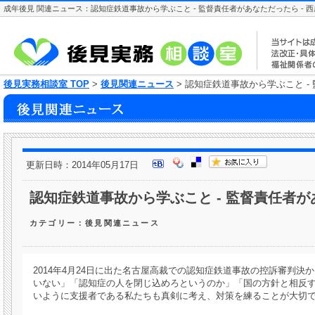
成年後見 関連ニュース：認知症鉄道事故から学ぶこと - 監督責任者があなただったら - 西
後見実務相談室 TOP
>
後見関連ニュース
> 認知症鉄道事故から学ぶこと - 
更新日時：2014年05月17日
認知症鉄道事故から学ぶこと - 監督責任者があ
カテゴリー：後見関連ニュース
2014年4月24日に出た名古屋高裁での認知症鉄道事故の控訴審判
いない」「認知症の人を閉じ込めろというのか」「国の方針と相反
いように支援者である私たちも真剣に考え、対策を練ることが大切