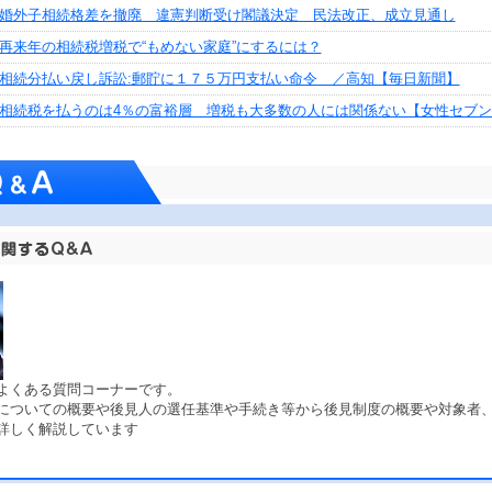
婚外子相続格差を撤廃 違憲判断受け閣議決定 民法改正、成立見通し
再来年の相続税増税で“もめない家庭”にするには？
相続分払い戻し訴訟:郵貯に１７５万円支払い命令 ／高知【毎日新聞】
相続税を払うのは4％の富裕層 増税も大多数の人には関係ない【女性セブン
よくある質問コーナーです。
についての概要や後見人の選任基準や手続き等から後見制度の概要や対象者
詳しく解説しています