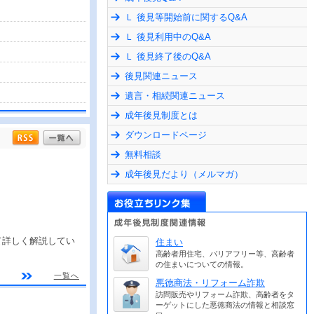
Ｌ 後見等開始前に関するQ&A
Ｌ 後見利用中のQ&A
Ｌ 後見終了後のQ&A
後見関連ニュース
遺言・相続関連ニュース
成年後見制度とは
ダウンロードページ
無料相談
成年後見だより（メルマガ）
て詳しく解説してい
住まい
高齢者用住宅、バリアフリー等、高齢者
の住まいについての情報。
一覧へ
悪徳商法・リフォーム詐欺
訪問販売やリフォーム詐欺、高齢者をタ
ーゲットにした悪徳商法の情報と相談窓