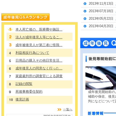
2013年11月13日
2013年07月18日
2013年05月22日
2013年04月20日
本人死亡後の、医療費や施設...
法人が成年後見人等になるこ...
成年被後見人が第三者に怪我...
利益相反行為について
日用品の購入その他日常生活...
成年後見人の同意なく行った...
家庭裁判所の調査官による調査
記録の閲覧
死後事務委任契約
成年後見開始前の
補助や保佐、後見
後見計画
判になどについて
一覧へ