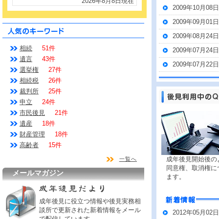
2026年8月8日現在
2009年10月08日
2009年09月01日
2009年08月24日
相続
51件
2009年07月24日
遺言
43件
2009年07月22日
選挙権
27件
相続税
26件
裁判所
25件
申立
24件
市民後見
21件
遺産
18件
財産管理
18件
高齢者
15件
成年後見開始後の
一覧へ
同意権、取消権に
メールマガジン
ます。
成年後見に役立つ情報や後見実務相
談所で更新された新着情報をメール
2012年05月02日
で配信しています。