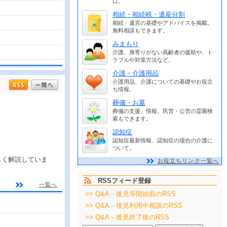
口。
相続・相続税・遺産分割
相続・遺言の基礎やアドバイスを掲載。
無料相談もできます。
みまもり
介護、身寄りがない高齢者の援助や、ト
ラブルや対策方法など。
介護・介護用品
介護用品、介護についての基礎やお役立
ち情報。
葬儀・お墓
葬儀の支援、情報。民営・公営の霊園検
索もできます。
認知症
認知症最新情報、認知症の場合の介護に
ついて。
しく解説していま
お役立ちリンク一覧へ
RSSフィード登録
一覧へ
>> Q&A－後見等開始前のRSS
>> Q&A－後見利用中相談のRSS
>> Q&A－後見終了後のRSS