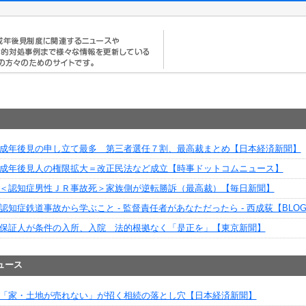
成年後見の申し立て最多 第三者選任７割、最高裁まとめ【日本経済新聞】
成年後見人の権限拡大＝改正民法など成立【時事ドットコムニュース】
＜認知症男性ＪＲ事故死＞家族側が逆転勝訴（最高裁）【毎日新聞】
認知症鉄道事故から学ぶこと - 監督責任者があなただったら - 西成荻【BLOG
保証人が条件の入所、入院 法的根拠なく「是正を」【東京新聞】
ュース
「家・土地が売れない」が招く相続の落とし穴【日本経済新聞】